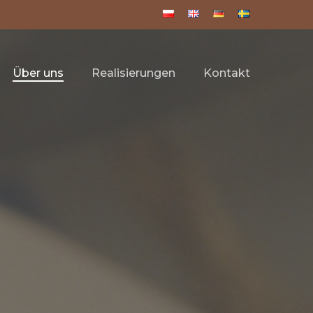
Über uns
Realisierungen
Kontakt